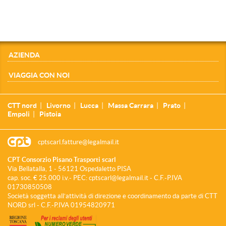
AZIENDA
VIAGGIA CON NOI
CTT nord
Livorno
Lucca
Massa Carrara
Prato
Empoli
Pistoia
cptscarl.fatture@legalmail.it
CPT Consorzio Pisano Trasporti scarl
Via Bellatalla, 1 - 56121 Ospedaletto PISA
cap. soc. € 25.000 i.v.- PEC: cptscarl@legalmail.it - C.F.-P.IVA
01730850508
Società soggetta all’attività di direzione e coordinamento da parte di CTT
NORD srl - C.F.-P.IVA 01954820971