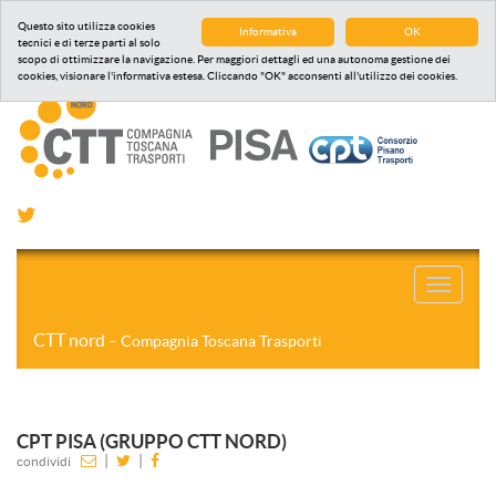
Questo sito utilizza cookies
Informativa
OK
tecnici e di terze parti al solo
scopo di ottimizzare la navigazione. Per maggiori dettagli ed una autonoma gestione dei
cookies, visionare l'informativa estesa. Cliccando "OK" acconsenti all'utilizzo dei cookies.
Toggle
navigati
CTT nord
– Compagnia Toscana Trasporti
CPT PISA (GRUPPO CTT NORD)
|
|
condividi