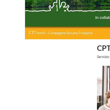
CTT nord
– Compagnia Toscana Trasporti
CPT
Servizio