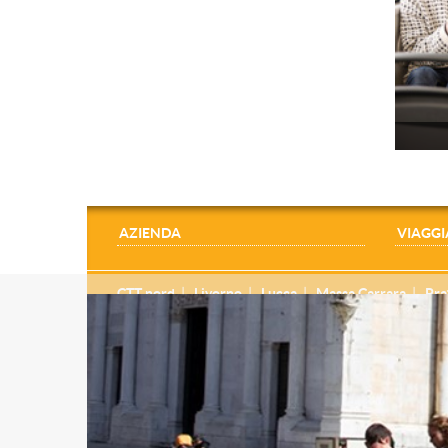
AZIENDA
VIAGGI
CTT nord
Livorno
Lucca
Massa Carrara
Pra
cptscarl.fatture@legalmail.it
CPT Consorzio Pisano Trasporti scarl
Via Bellatalla, 1 - 56121 Ospedaletto PISA
cap. soc. € 25.000 i.v.- PEC: cptscarl@legalmail.it - C.F
Società soggetta all’attività di direzione e coordinamen