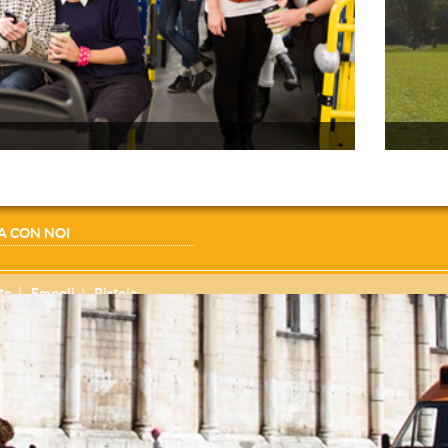
A CON NOI
to
Empoli
Pistoia
.-P.IVA 01730850508
to da parte di CTT NORD srl - C.F.-P.IVA 01954820971