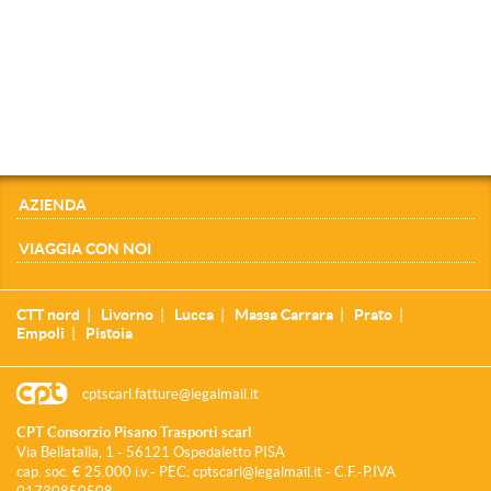
AZIENDA
VIAGGIA CON NOI
CTT nord
Livorno
Lucca
Massa Carrara
Prato
Empoli
Pistoia
cptscarl.fatture@legalmail.it
CPT Consorzio Pisano Trasporti scarl
Via Bellatalla, 1 - 56121 Ospedaletto PISA
cap. soc. € 25.000 i.v.- PEC: cptscarl@legalmail.it - C.F.-P.IVA