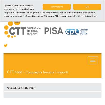
Questo sito utilizza cookies
Informativa
OK
tecnici e di terze parti al solo
scopo di ottimizzare la navigazione. Per maggiori dettagli ed una autonoma gestione dei
cookies, visionare l'informativa estesa. Cliccando "OK" acconsenti all'utilizzo dei cookies.
Toggle
navigati
CTT nord
– Compagnia Toscana Trasporti
VIAGGIA CON NOI