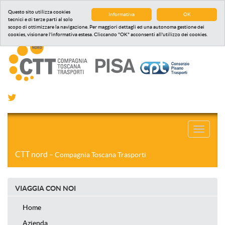
Questo sito utilizza cookies
Informativa
OK
tecnici e di terze parti al solo
scopo di ottimizzare la navigazione. Per maggiori dettagli ed una autonoma gestione dei
cookies, visionare l'informativa estesa. Cliccando "OK" acconsenti all'utilizzo dei cookies.
Toggle
navigati
CTT nord
– Compagnia Toscana Trasporti
VIAGGIA CON NOI
Home
Azienda