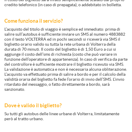
credito telefonico (in caso di prepagata), o addebitato in bolletta.
Come funziona il servizio?
L’acquisto del titolo di viaggio è semplice ed immediato: prima di
salire sull’autobus è sufficiente inviare un SMS al numero 4883882
con il testo VOLTERRA ed in pochi secondi si riceverà via SMS il
biglietto orario valido su tutta la rete urbana di Volterra della
durata di 70 minuti. Il costo del biglietto è di 1,50 Euro a cui si
aggiunge il costo dell’sms di richiesta (costo che può variare in
funzione dell’operatore di appartenenza). In caso di verifica da parte
del controllore è sufficiente mostrare il biglietto ricevuto via SMS.
La validazione è automatica e non è necessaria alcuna obliterazione.
L’acquisto va effettuato prima di salire a bordo e per il calcolo della
validità oraria del biglietto fa fede l’orario di invio dell’SMS. L’invio
ritardato del messaggio, o fatto direttamente a bordo, sarà
sanzionato.
Dove è valido il biglietto?
Su tutti gli autobus delle linee urbane di Volterra, limitatamente
però al tratto urbano.