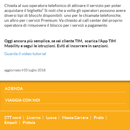
Chieda al suo operatore telefonico di attivare il servizio per poter
acquistare il biglietto” Si noti che a volte gli operatori possono avere
diversi tipi di blocchi disponibili: uno per le chiamate telefoniche,
un altro per i servizi Premium. Va chiesto al call center del proprio
operatore di rimuovere il blocco per i servizi a pagamento
Oggi ancora più semplice, se sei cliente TIM, scarica l'App TIM
Mobility e segui le istruzioni. Eviti di incorrere in sanzioni.
Guarda il video tutorial
aggiornato il 05 luglio 2018
AZIENDA
VIAGGIA CON NOI
CTT nord
Livorno
Lucca
Massa Carrara
Prato
Empoli
Pistoia