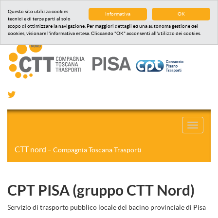
Questo sito utilizza cookies
Informativa
OK
tecnici e di terze parti al solo
scopo di ottimizzare la navigazione. Per maggiori dettagli ed una autonoma gestione dei
cookies, visionare l'informativa estesa. Cliccando "OK" acconsenti all'utilizzo dei cookies.
Toggle
navigati
CTT nord
– Compagnia Toscana Trasporti
CPT PISA (gruppo CTT Nord)
Servizio di trasporto pubblico locale del bacino provinciale di Pisa